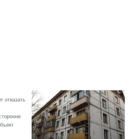
т отказать
сторонне
бъект